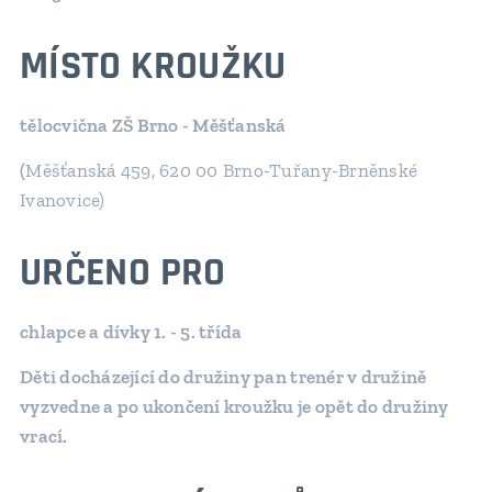
MÍSTO KROUŽKU
tělocvična ZŠ Brno - Měšťanská
(
Měšťanská 459, 620 00 Brno-Tuřany-Brněnské
Ivanovice)
URČENO PRO
chlapce a dívky 1. - 5. třída
Děti docházející do družiny pan trenér v družině
vyzvedne a po ukončení kroužku je opět do družiny
vrací.