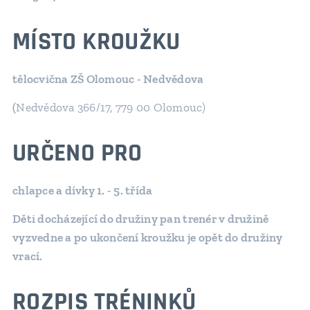
MÍSTO KROUŽKU
tělocvična ZŠ Olomouc - Nedvědova
(
Nedvědova 366/17, 779 00 Olomouc)
URČENO PRO
chlapce a dívky 1. - 5. třída
Děti docházející do družiny pan trenér v družině
vyzvedne a po ukončení kroužku je opět do družiny
vrací.
ROZPIS TRÉNINKŮ