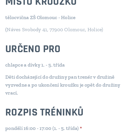
MÍSTO KROUŽKU
tělocvična ZŠ Olomouc - Holice
(
Náves Svobody 41, 77900 Olomouc, Holice)
URČENO PRO
chlapce a dívky 1. - 5. třída
Děti docházející do družiny pan trenér v družině
vyzvedne a po ukončení kroužku je opět do družiny
vrací.
ROZPIS TRÉNINKŮ
pondělí 16:00 - 17:00 (1. - 5. třída)
*